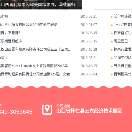
山西晋利糖果闪耀美国糖果展，满载而归
等产品。其独特定位
采购商的浓厚兴趣。
王小姐
2016-03-21
沃尔玛连锁
达成千箱级初步订单
山西晋利糖果有限公司2019年新年寄语
2019-01-07
“三八”你要
通。一位美国采购经
吃糖，不吃糖？
2016-03-15
你准备好礼物
喜，完美平衡了传统
家乐福连锁超市
2016-03-15
阿里巴巴
次参展不仅为山西晋
庆祝山西晋利糖果有限责任公司成立三十三周...
2017-10-28
糖果行业发
通道，更是一次重要
杨女士
2016-03-21
2016年C
示："通过与全球顶
国客商Mirna Hamade女士来我司商议2017年...
2016-10-25
当父母说他
康化、趣味化包装等
山西晋利糖果有限责任公司参加第125届广交会...
2019-05-04
晋利糖果公
准市场策略提供了明
加美国糖果展收获满
来，山西晋利糖果有
真
公司地址
共享这份来自山西的
349-3053645
山西省怀仁县云东经济技术园区