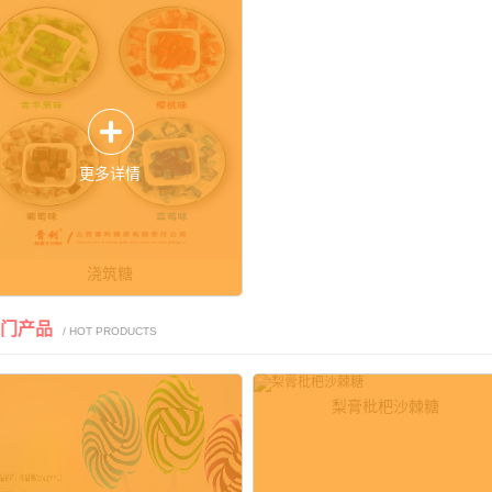
更多详情
浇筑糖
热门产品
/ HOT PRODUCTS
梨膏枇杷沙棘糖