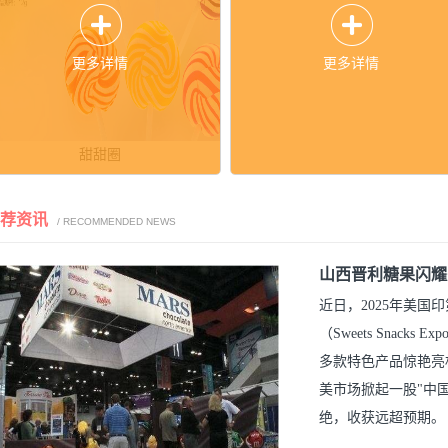
更多详情
更多详情
甜甜圈
推荐资讯
/ RECOMMENDED NEWS
山西晋利糖果闪耀
近日，2025年美
（Sweets Snac
多款特色产品惊艳亮
美市场掀起一股"中
绝，收获远超预期。
多年来为欧美高端客