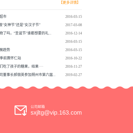
【更多详情】
，成功吸引了众多北美大型连锁商超及专业
展会期间，公司成功与多家北美实力采购商
超市
2016-03-15
意向，更有渠道商对独家代理权展开深入沟
做“女神节”还是“女汉子节”
2017-03-08
理现场反馈："晋利糖果的风味层次令人惊
了吗，“圣诞节”谁都想要的礼...
2016-12-14
与新意，这正是我们寻找的差异化产品。" 本
2016-03-15
利糖果有限责任公司打开了北美市场的关键
展趋势
2016-03-15
的国际行业交流契机。公司负责人郝佃雄表
BA季前赛怀仁站
2016-10-22
尖同行及买家的直接对话，我们精准把握了健
们吃了孩子的糖果，结果····
2016-11-27
国际糖果消费新趋势，为后续产品升级与精
司董事长郝佃英参加朔州市第六届...
2019-02-27
确方向。" 山西晋利糖果有限责任公司此次参
满，标志着其全球化战略迈出坚实一步。未
限责任公司将持续深耕品质，让世界消费者
公司邮箱
甜蜜匠心。
sxjltg@vip.163.com