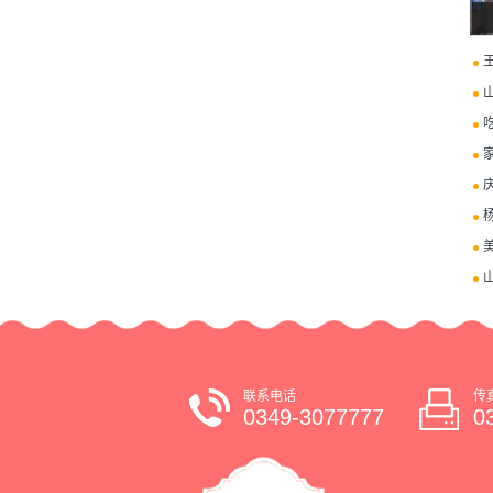
美
联系电话
传
0349-3077777
0