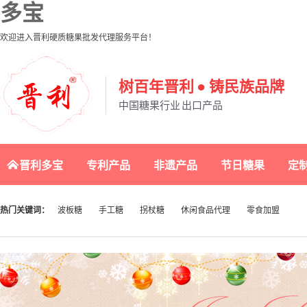
多宝
欢迎进入晋利硬质糖果批发代理服务平台！
树百年晋利 ● 铸民族品牌
中国糖果行业 出口产品
晋利多宝
专利产品
非遗产品
节日糖果
定
热门关键词：
波板糖
手工糖
拐杖糖
休闲食品代理
零食加盟