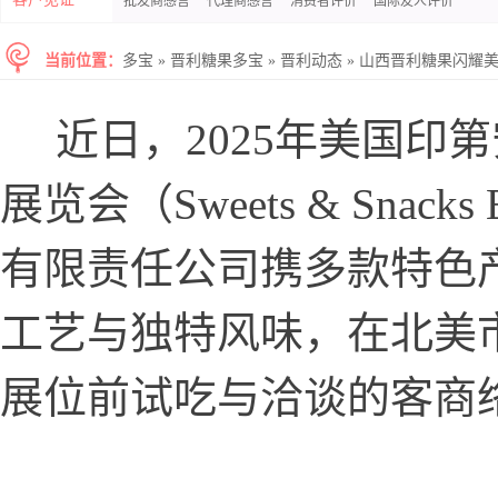
批发商感言
代理商感言
消费者评价
国际友人评价
当前位置：
多宝
»
晋利糖果多宝
»
晋利动态
»
山西晋利糖果闪耀
近日，2025年美国印
展览会（Sweets & Snac
有限责任公司携多款特色
工艺与独特风味，在北美市
展位前试吃与洽谈的客商