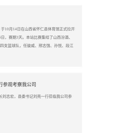
展成就了晋利历史，但今后的路更长、事业
na Hamade与我公司总经理郝总的儿子和女儿
始终对国家、对企业、对我们自己充满信
 Hamade参观了我们新车间，并希望车间尽快建
和发展特色不动摇，坚持多宝统领不动摇，
迎接接下来更多的订单。 我公司销售部李继
创新驱动不动摇，坚持国际化发展方向不动
区）于10月14日在山西省怀仁县体育馆正式拉开
新、管理创新、文化创新优势。以团结、务
16日，赛期3天。本站比赛集结了山西汾酒、
下，在全体员工的共同努力下，晋利事业必
四支篮球队，任骏威、邢志强、孙悦、段江
全体员工、家属节日愉快！阖家欢乐！万事如
在三天的比赛里为观众带来连续6场的精彩比
果行业历史唯一出口产品 长按二维码加关注
是本次比赛的赞助商之一 前NBA球星马布
A球员空降怀仁，连续六场篮球饕餮盛宴，擦
最出色的表现完美诠释王者风范。 山西晋利
行参观考察我公司
满成功！ 阿里巴巴批发网：
 淘宝搜索店铺：晋利糖果官方企业店 公司官网： 长按识
市长刘志宏，县委书记刘亮一行莅临我公司参