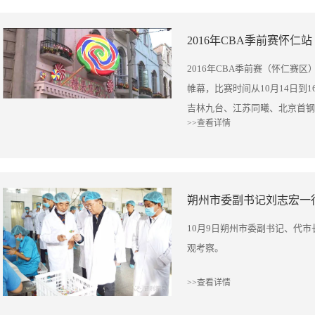
朝气的企业。科学发展、创新发
斤的巨型波板棒棒糖合影！ Mir
更伟大、目标更高远。我们必须
合影，并用英语交流。 Mirna
2016年CBA季前赛怀仁站
心，始终坚持晋利发展战略方向
成投入使用，扩大生产能力，以
坚持企业发展愿景不动摇，坚持
光经理与Mirna Hamade合影
2016年CBA季前赛（怀仁赛
摇，继续发挥科技创新、产品创
帷幕，比赛时间从10月14日到
实、顽强、开拓的企业精神引领
吉林九台、江苏同曦、北京首钢
将从胜利走向新的胜利…… 祝
>>查看详情
鹏等众多国手都亮相本次赛事,
意！ 公司董事长郝佃英 山西糖
赛。 山西晋利糖果有限责任公司
里、波特、富兰克林与众多CB
除篮球运动的最强火花。他们用
朔州市委副书记刘志宏一
糖果有限责任公司祝此次活动圆
www.sxjltg.1688.com
10月9日朔州市委副书记、代
别图中二维码 点击关注
观考察。
>>查看详情