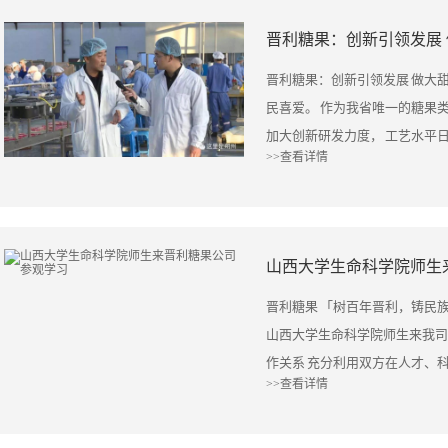
里，令人振奋，倍受鼓舞。会后
得到了国外消费者的热烈欢迎，
奖牌。 大会对全市民营经济发
晋利糖果：创新引领发展
机遇、投资合作机遇，以更强的
们并不满足于现状，积极吸取国
业发展吹响了冲锋号。 大会出
功，高度重视人才、技术、研发
将国外的特色糖果引入国内，为
条政策支持， 对表中央、省委
晋利糖果：创新引领发展 做大
心竞争力，进一步做大做强企业
大家更深入了解国外的文化提供
高、针对性和可操作性强。 我
民喜爱。 作为我省唯一的糖果
栉风沐雨、携手共进、继续努力
要，让我们倍受鼓舞，咱们民营
加大创新研发力度， 工艺水平
开拓海外市场，把我们的产品带
>>查看详情
任。 下一步，我们要进一步更
客商和消费者的青睐。 一个看
族品牌，增强国家影响力。 三
世界各个国家销得更好，让咱们
秘在哪里呢？ 山西晋利糖果有
果把握机遇，迎接挑战，走出了
特的设计和精湛的制作工艺。 
出了一条绿色环保的可持续发展
产品，包括浇注、插棍， 到后
山西大学生命科学院师生
证了我们的不朽成果。 行之力则
慢。 山西晋利糖果有限责任公
果将以饱满的热情、充分的自信
34年来，坚持以工匠精神发展
晋利糖果 「树百年晋利，铸民族品
岁新起点，晋利糖果将再次扬帆
进步贡献奖”、“糖果行业优秀企
山西大学生命科学院师生来我司
煌，为山西调整产业结构、转型
等国际市场，填补了我省糖果出
作关系 充分利用双方在人才、科
向“制造强国”转变而不懈奋斗
>>查看详情
包装、营销理念，再加上良好的
工程、生态环保等方面实现标准
利人将会一如既往地坚守糖果事
俘获了美国、加拿大、英国和澳
企业健康发展 公司董事长郝佃英
坚持创新理念，做好每一颗糖果
利糖果有限责任公司董事长 郝
以能源重化工为主的 工业结构发