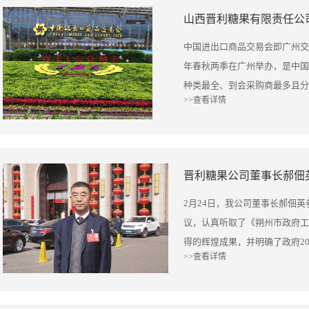
满，标志着其全球化战略迈出坚
新技术的实力派晋利，获得5项
山西晋利糖果有限责任公司
将持续深耕品质，让世界消费者
来的回顾，晋利人齐心协力，产
累无名之功，铸就了公司的发展
中国进出口商品交易会即广州交
着无比喜悦的心情，为我们甜蜜
年春秋两季在广州举办，是中国
福。在这里，晋利公司向热情支
种类最全、到会采购商最多且分
>>查看详情
和不懈努力工作的晋利人，表示
际贸易盛会，被誉为“中国第一展
不平的发展创业之路，中间既有
以“树百年晋利，铸民族品牌”
有辛酸、又有甘甜，我们肩负起
工匠精神”为指引，努力探索糖
来的成就，晋利人以“树百年晋
设备、创新工艺、开拓国内外市
人，执着做事，靠质量赢市场，
一家糖果生产企业，也是山西省糖
求，取得了可喜的成就。 晋利
开始，晋利糖果每年都会参加广
2月24日，我公司董事长郝佃
上，晋利人要始终追求卓越：发
家建立了长期的合作关系。 展
议，认真听取了《朔州市政府工
精、打造民族品牌。始终坚持公
烈青睐，许多企业表达了与晋利
得的辉煌成果，并明确了政府2
为企业发展的一个风向标。 新
>>查看详情
富产品种类，满足客户的多重需
关心和指导。 朔州市市长高键
来、团结一心，共同打造晋利的
高地，提升对外开放水平。支持
景更广阔。
屹陶瓷、右玉图远等外贸型企业