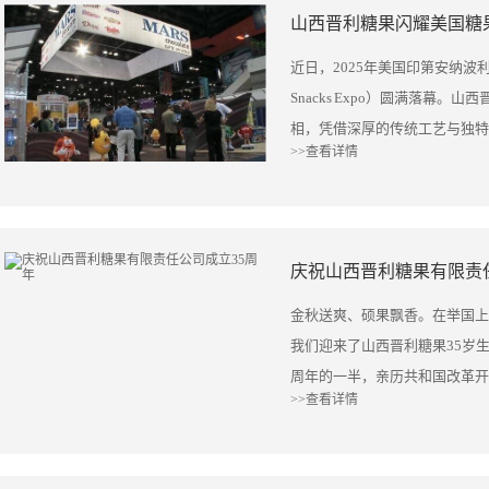
山西晋利糖果闪耀美国糖
近日，2025年美国印第安纳波利
Snacks Expo）圆满落幕
相，凭借深厚的传统工艺与独特
>>查看详情
潮"，展位前试吃与洽谈的客商
限责任公司此次重点展示了多年
星光糖、咖啡糖等产品。其独特
专业采购商的浓厚兴趣。展会期
庆祝山西晋利糖果有限责
箱级初步订单意向，更有渠道商
经理现场反馈："晋利糖果的风
金秋送爽、硕果飘香。在举国上
正是我们寻找的差异化产品。"
我们迎来了山西晋利糖果35岁生
打开了北美市场的关键通道，更
周年的一半，亲历共和国改革开
>>查看详情
人郝佃雄表示："通过与全球顶
1984年的一个小作坊单车打
康化、趣味化包装等国际糖果消
实干、务实、诚信、质量以及踏
提供了明确方向。" 山西晋利
营时间最久的生产制造企业，才