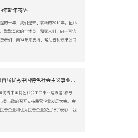
提升通关效率，降费减负，让外贸企业享受
19年新年寄语
长郝佃英参加了怀仁市代表团全团会议，围绕政
参与会议讨论。 图中左三为董事长郝佃英 朔
煌的一年，我们迎来了崭新的2019年，值此
糖果成就大事业 ——访市人大代表郝佃英 在
、默默奉献的全体员工和家人们，向一直信
朔州市六届人大六次会议的市人大代表、山
费者们，向34年来支持、帮助晋利糖果公司
郝佃英时，他浑身透出一股坚韧挺拔不服输
以及各位亲朋好友们表达节日的问候，祝大
“树百年晋利，铸民族品牌”，“专业坚守、尚
8年，已经是晋利坚持做高品质、多品种、有创
是企业发展的关键。在新时代民营企业发展的
年，我们积极探索，更新生产设备，优化工艺流
绽放世界华彩。 在怀仁市云东经济技术园区，
国际视野、工匠精神”为信念，以生产“艺术
董事长郝佃英荣获 “朔州市首届优秀中国特色社会主义事业建设者”称号
,集生产、内销、出口等业务于一体的综合型糖
色健康的糖果为标准，创造更值得消费者信赖
量极高的企业创新机能，更有一批熟练的本
来了甜蜜，为他们的节日增添了情趣； 这一
首届优秀中国特色社会主义事业建设者”称号
品种二百多种规格的花式硬糖等产品出口美
交易会，并在汕头市成立了业务办事处，加
州市市委市政府召开支持民营企业发展大会。 会
时、西班牙等欧美十几个国家，年出口额达
业务联系，为晋利糖果打造了更为坚实的销
民营企业和优秀民营企业家进行了表彰， 我
二十多个省、市、自治区，每年的销售额达
拓市场，走出国门，参加了德国科隆国际糖果
朔州市首届优秀中国特色社会主义事业建设者”
键市长的工作报告中关于落实支持民营经济发
，把晋利糖果的出口业务从传统的欧美市场
一步把企业做大做强。 朔州市委书记陈振亮，
化企业家队伍建设等举措说到了我们的心坎
十个国家，并设计了多种国外节日专属产品，
记操学诚分别为受表彰的34名民企业家颁发