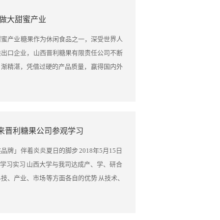
，我们要努力把握转型升级机遇、人才引进
受到了国外糖果市场的良好反馈。同时，我
展工作作出了全面部署，为新时代朔州民营企
 做大甜蜜产业
信心、勇气和智慧迎难而上。同时要苦练内
外糖果行业的先进经验，丰富自己的产品，
台的《关于支持民营经济发展的实施意见》48
，高度重视企业品牌建设，不断增强企业核
国内的广大消费者提供了更多的选择，也为
要求、对接企业诉求，结合朔州实际，含金量
甜蜜产业 糖果作为休闲食品之一，深受世界人
，争做民营企业发展的排头兵。
了更多的机会。 展望新的一年，晋利糖果将
司董事长郝佃英说：这些政策对我们非常重
类出口企业， 山西晋利糖果有限责任公司不断
，打造更多受消费者欢迎的优质产品，继续
企业以后一定要肩负起发展地方经济的责
日渐精湛，凭借过硬的产品质量， 赢得国内外
给更多国家的人民品尝，树百年晋利，铸民
好地开拓国际市场，让我们朔州市的产品在全
似不起眼的小糖果在国外能卖到25美元，其奥
十四载品质坚守，三十四载工艺创新，晋利糖
朔州的产品走得更远。
限责任公司的工作人员介绍说，奥秘就在于独
一条内销与出口齐头并进的发展之路，探索
生产车间主任田志强告诉记者，这是纯手工类
之路，岁月见证了我们的华丽蜕变，时间印
面的包装、塑封都是纯手工，所以做起来比较
来晋利糖果公司参观学习
知愈进，知之深则行愈达。2019年，晋利糖
司是改革开放之初最早成立的私营糖果公司，
书写第35篇华章，三十五岁新征程，三十五
糖果产业，先后荣获“中国糖果工业行业技术
牌」 伴着炎炎夏日的脚步 2018年5月15日
起航，迎接新挑战，把握新机遇，铸就新辉
业家奖”等奖项，并于2009年成功进入欧美
学习实习 山西大学与我司达成产、学、研合
发展贡献自己的力量，为国家由“制造大国”
口的空白。此后，靠着不断创新糖果口味、
技、产业、市场 等方面各自的优势 从技术、
。 不尽狂澜走沧海，一拳天与压潮头，我们晋
产品质量和定制化服务， 晋利糖果用“甜蜜”
化 优化产品结构，并将研究成果产业化 推动
业，不忘初心，砥砺奋进，秉持工匠精神，
大利亚等十几个国家客户的“芳心”。 山西晋
做了讲话 我司是改革开放以来， 我省确立了
，感恩回馈每一位消费者，肩负责任，牢记
佃英：创新是企业发展的不竭动力，特别是参
展模式 上世纪90年代，我省糖果企业几乎全