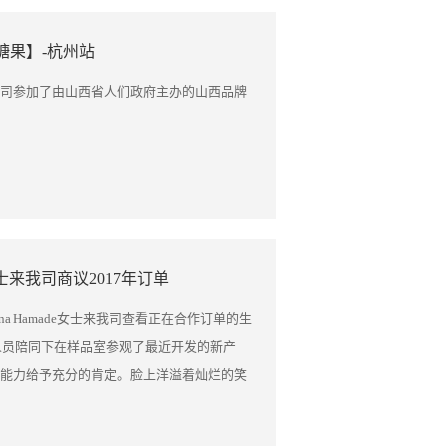
 每一项井然有序、有条有理 由我公司生产部
历史，凝聚着几代人艰苦创业、团结奋斗的
院在校企合作方面的效果 从而把更多的食品
来到了 公司研发中心、生产车间、成品库房等
，做出重要贡献。尤其是2005年以来的12
糖果】-杭州站
大家日后从事到甜蜜的事业里 欢迎山西食品业
岗位的基本工作内容 及糖果的制作流程 让学生
进取，历经改革发展、创新发展、开拓国际
束！ 山西糖果行业历史唯一出口产品 长按二
直观的感受 同学们表示 此次活动不仅开阔了
默默无闻的“小县城”企业发展成为产品销往
司参加了由山西省人们政府主办的山西品牌
更深的了解 也为他们今后的职业发展规划奠定
全球供应商，质量技术跃居行业翘楚，为企
问题不断 我们的工作人员对于每一个问题都细
。 当前，在经济新常态新形势下，随着 “一
专业的积极性 此次活动中同学们兴致高昂 给
中国制造2025”的实施，新产品、新技术、
结束后 同学们也为我司提供了一些宝贵的意
企业已进入承前启后、转折发展新阶段。我
生们在食品专业知识方面有了更多的扩展 同时
应新常态。在思想上，科学认识市场变化；
院在校企合作方面的效果 从而把更多的食品
在执行上，统一行动目标，牢牢把握稳增
e女士来我司商议2017年订单
大家日后从事到甜蜜的事业里 欢迎山西食品业
以昂扬的斗志从容应对新挑战。要危机意识
束！ 山西糖果行业历史唯一出口产品 长按二
；要积极培育良好的创新环境和文化，加快
rna Hamade女士来我司查看正在合作订单的生
治有规矩、思想有定力、经理有作为、员工
e在我司人员陪同下在样品室参观了最近开发的新产
个文明和谐、生活幸福、生机勃发的美丽家
能力给予充分的肯定。脸上洋溢着灿烂的笑
新的高度。 “敬天爱人，利他之心”，“树
e与公司人员一起用餐 当天下午，客户与我司董事长
糖果公司是一个有文化、有内涵、有气节、有
的合作项目。 Mirna Hamade拿着重达17