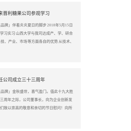
的工作，咱们公司的产品能出口欧洲、美
员深入 挖掘公司技术优势 创新改进生产设备
来晋利糖果公司参观学习
019年，我们还有很多的创新产品要在欧美市
市场上独树一帜 逐渐被消费者认识，接受，喜
的还有不少国内订单。其中，仅小猪佩奇糖果
郝董事长还强调 “你们是山西食品栋梁之才，
牌」 伴着炎炎夏日的脚步 2018年5月15日
万的收入。山西晋利糖果有限责任公司董事
的孜孜不倦 大家都被糖果精湛的工艺所吸引、
学习实习 山西大学与我司达成产、学、研合
品销售非常好，比2017年增长百分之二十几到三
 把山西产品从周边同朔市场一路销往 北京、
技、产业、市场 等方面各自的优势 从技术、
货量非常大。 2018年的产值预计能上到
一路出口到欧美高端市场 公司安排了具体实习
化 优化产品结构，并将研究成果产业化 推动
中央到地方都对支持民营企业发展作出了安排部
间 不愧是食品专业的学生 同学们都是按照
做了讲话 我司是改革开放以来， 我省确立了
有针对性地为民营企业发展指明了方向，优化
 每一项井然有序、有条有理 由我公司生产部
展模式 上世纪90年代，我省糖果企业几乎全
将乘着各项利好政策的东风，加快发展步
来到了 公司研发中心、生产车间、成品库房等
员深入 挖掘公司技术优势 创新改进生产设备
任公司成立三十三周年
董事长 郝佃英：在政府的大力支持下，我们
岗位的基本工作内容 及糖果的制作流程 让学生
市场上独树一帜 逐渐被消费者认识，接受，喜
的产品，把国际市场做得更大。
直观的感受 同学们表示 此次活动不仅开阔了
郝董事长还强调 “你们是山西食品栋梁之才，
族品牌」 金秋盛世，喜气盈门。值此十九大胜
更深的了解 也为他们今后的职业发展规划奠定
的孜孜不倦 大家都被糖果精湛的工艺所吸引、
三周年之际，公司董事长，向为企业创新发
问题不断 我们的工作人员对于每一个问题都细
 把山西产品从周边同朔市场一路销往 北京、
们致以崇高的敬意和亲切的节日慰问！向所
专业的积极性 此次活动中同学们兴致高昂 给
一路出口到欧美高端市场 公司安排了具体实习
司事业发展的各级领导和各界朋友表示衷心
结束后 同学们也为我司提供了一些宝贵的意
间 不愧是食品专业的学生 同学们都是按照
挑战前行。三十三年风雨兼程，我们取得了令
生们在食品专业知识方面有了更多的扩展 同时