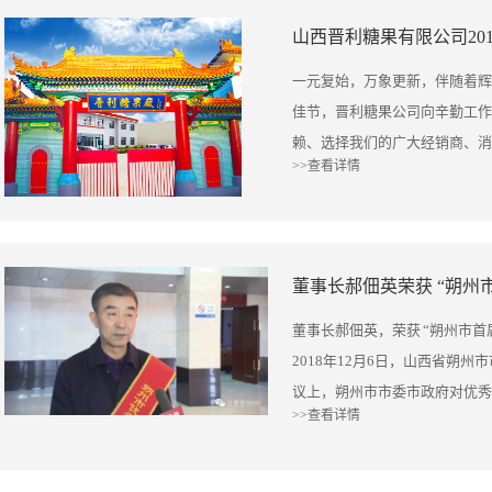
加强对外贸型企业的业务指导，
山西晋利糖果有限公司20
到实实在在的“利好”。 董事
府工作报告并结合自身实际工作
一元复始，万象更新，伴随着辉
州日报采访市人大代表郝佃英 小
佳节，晋利糖果公司向辛勤工作
怀仁代表团驻地，记者见到参加
赖、选择我们的广大经销商、消
>>查看详情
西晋利糖果有限责任公司总经理
走出山西、走向世界的各级领导
的干练劲头。他信心满满地说，
家新年快乐、万事胜意。 201
品战略、国际视野、工匠精神”
意糖果的第34个年头。 这一
春天里，要让“专精特新”民企
程，以“专业坚守、尚品战略、
有一座占地面积17000平方米
品”般的糖果为要求，以生产绿
果生产企业，这里不仅有技术含
的优质产品，并为他们的生活带
董事长郝佃英，荣获 “朔州市
土产业工人。这里生产的几十个
年，我们参加了中国进出口商品
2018年12月6日，山西省朔
国、加拿大、英国、荷兰、比利
强了与东南沿海及港澳大湾区的
议上，朔州市市委市政府对优秀
300万美元；产品还销往国内
>>查看详情
售渠道； 这一年，我们继续开
公司董事长郝佃英同志荣获 “
6000多万元。郝佃英说，高
交易会、美国芝加哥糖果交易会
称号。 董事长表示，今后将进
展，支持企业进行技术改造，强
发展到“一带一路”蓝图中的几
市委副书记市长高健，市委副书