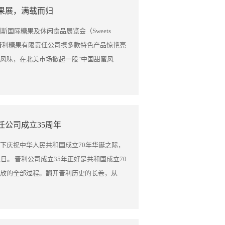
果展，满载而归
斯国际糖果及休闲食品展览会（Sweets
。山西晋利糖果有限责任公司携多款特色产品惊艳亮
风味，在北美市场掀起一股"中国甜蜜风
络绎不绝，收获远超预期。 山西晋利糖果有
来为欧美高端客户定制的爆酸糖、拐杖糖、
定位，成功吸引了众多北美大型连锁商超及
间，公司成功与多家北美实力采购商达成千
任公司成立35周年
对独家代理权展开深入沟通。一位美国采购
味层次令人惊喜，完美平衡了传统与新意，这
下庆祝中华人民共和国成立70年华诞之际，
 本次参展不仅为山西晋利糖果有限责任公司
日。 晋利公司成立35年正好是共和国成立70
是一次重要的国际行业交流契机。公司负责
放的全部过程。翻开晋利历史的长卷，从
尖同行及买家的直接对话，我们精准把握了健
拼，到晋利糖果打入欧美高端国际市场，靠的是
费新趋势，为后续产品升级与精准市场策略
石留印不懈的努力，才成为中国糖果行业经
糖果有限责任公司此次参加美国糖果展收获满
打造了今天一个充满活力、具有多项自主创