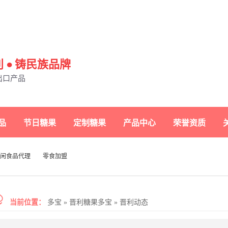
 ● 铸民族品牌
出口产品
品
节日糖果
定制糖果
产品中心
荣誉资质
闲食品代理
零食加盟
当前位置：
多宝
»
晋利糖果多宝
»
晋利动态