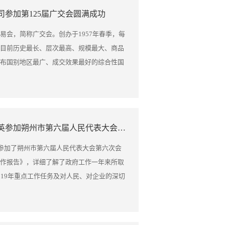
实一步。未来，山西晋利糖果有限责任公司
国家专利，成为山西的糖果出口企业。 35年
参加第125届广交会圆满成功
共享这份来自山西的甜蜜匠心。
品不断创新，质量精益求精，积点滴之情，
与辉煌。此时此刻，我们晋利全体员工，怀
易会，简称广交会。创办于1957年春季，每
的事业感到自豪，为我们晋利公司衷心祝
目前历史最长、层次最高、规模最大、商品
持帮助我们发展壮大的社会各界领导、同仁
布国别地区最广、成交效果最好的综合性国
衷心感谢！ 35年来的经历，我们走过了坎坷
”。 晋利专注生产花式工艺糖果35年，始终
汗水、又有喜悦，既有付出、又有收获，既
为信念，以“专业坚守、尚品战略、国际视野、
了山西糖果制造业传承的使命与担当。 35年
果生产的创新之路，秉承晋商文化，不断创新
利，铸民族品牌”为目标，从零起步，诚信做
场，受到广大消费者的热烈青睐，是山西省
晋利糖果公司董事长郝佃英参加朔州市第六届人民代表大会第六次会议
凭信誉谋发展，市场越做越广，产品供不应
果行业历史上的出口创汇企业。 从2002年
糖果旗下品牌——晋利 未来展望，在前进征程
交会。目前，晋利糖果已经与全球20多个国
英参加了朔州市第六届人民代表大会第六次会
扬工匠精神、提高产品质量、工艺精益求
会期间，晋利糖果吸引了众多国内外客商的热
作报告》，详细了解了政府工作一年来所取
司国际化的道路，坚定不移的把国际市场作
合作的意向，公司将继续提升产品 品质，丰
019年重点工作任务及对人民、对企业的深切
的时代，新的使命，晋利人全力以赴、携起手
求，携手各界同仁共创甜美明天！
在政府工作报告中提到，全力打造对外开放新
“甜蜜”世界。晋利的明天更美好，晋利的前
外向型企业发展。支持和激励晋利糖果、尊
扩大出口份额，开拓新兴市场。朔州海关要