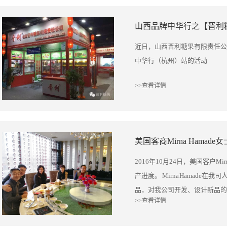
《食品安全生产卫生》要求去做
人瞩目的辉煌业绩。创业发展的
也加强了我公司与山大生命科学
兰经理等工作人员 带领同学们
心血，全体员工为之付出巨大努力
山西品牌中华行之【晋利
行业的专业人才引进公司 欢迎
地 了解我司日常办公环境 部分
年里，全体员工顽强拼搏、开拓
界精英们得到来 本次活动圆满结
们对自己未来的职业规划有了更
市场终使企业华丽转身，由一个
近日，山西晋利糖果有限责任公
维码加关注
他们的视野 让他们对企业有了
国内外知名的糖果生产制造商和
中华行（杭州）站的活动
了 一个良好的基础 中途同学们
业未来长远发展奠定了牢固基础
心解答 极大促进了同学们学习本
>>查看详情
带一路”宏伟规划的快速推进和“
我们的糖果拍了好多照片 活动
新业态、新模式异彩纷呈，我们
见、建议 通过本次学习 不仅学
们必须以新思维、新作为积极适
也加强了我公司与山大生命科学
在行动上，加快转型升级步伐；
美国客商Mirna Hamad
行业的专业人才引进公司 欢迎
长、转方式、调结构这条主线，
界精英们得到来 本次活动圆满结
长存，安而不忘危、存而不忘亡
2016年10月24日，美国客户Mi
维码加关注
对标国际步伐，努力打造一支政
产进度。 Mirna Hamad
有行为的职工团队；努力建设一
品，对我公司开发、设计新品的
园；努力把晋利糖果事业推向一个
>>查看详情
容。中午，Mirna Hamad
百年晋利，铸民族品牌”，晋利
郝佃英、总经理郝佃雄商议2017年新