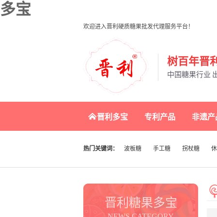
多宝
欢迎进入晋利硬质糖果批发代理服务平台！
树百年晋利
中国糖果行业 
晋利多宝
专利产品
非遗产
热门关键词：
波板糖
手工糖
拐杖糖
休
晋利糖果多宝
NEWS CATEGORY