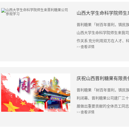
使命，创造美好明天。
与国际竞争，创新是永远不能停
军覆没 郝佃英董事长带领技术人
山西大学生命科学院师生
国，就是一直依靠不断创新。 2
和生产工艺 使我司产品在国内
场投放。 目前，公司正在赶制
爱 探索出了一条晋利发展之路 
晋利糖果 「树百年晋利，铸民族品
订单，预计就能为公司创造上千
你们的责任重大” 学生们也听
山西大学生命科学院师生来我司
长 郝佃英：2018年咱们的产
震撼 晋利糖果公司发扬晋商精神
作关系 充分利用双方在人才、科
十，现在的市场非常大，客户、订
>>查看详情
广东、福建全国大部分地区 并
工程、生态环保等方面实现标准
9000多万人民币。 当前，从
事宜 大家分批有序的进入生产车
企业健康发展 公司董事长郝佃英
署，朔州出台的48条意见更是
《食品安全生产卫生》要求去做
以能源重化工为主的 工业结构发
了环境。下一步，山西晋利糖果
兰经理等工作人员 带领同学们
军覆没 郝佃英董事长带领技术人
庆祝山西晋利糖果有限责
伐。山西晋利糖果有限责任公司
地 了解我司日常办公环境 部分
和生产工艺 使我司产品在国内
准备继续扩大生产规模，开发新
们对自己未来的职业规划有了更
爱 探索出了一条晋利发展之路 
晋利糖果 「树百年晋利，铸民
他们的视野 让他们对企业有了
你们的责任重大” 学生们也听
利闭幕、晋利糖果公司建厂三十
了 一个良好的基础 中途同学们
震撼 晋利糖果公司发扬晋商精神
展做出重要贡献的全体员工同志
心解答 极大促进了同学们学习本
>>查看详情
广东、福建全国大部分地区 并
有关心、帮助、支持晋利糖果公
我们的糖果拍了好多照片 活动
事宜 大家分批有序的进入生产车
的感谢！ 肩负民族希望，迎着
见、建议 通过本次学习 不仅学