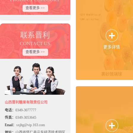
查看更多 >>
联系晋利
CONTACT US
更多详情
查看更多 >>
裹砂琉璃球
山西晋利糖果有限责任公司
电话：
0349-3077777
传真：
0349-3053645
Email：
sxjltg@vip.163.com
地址：
山西省怀仁县云东经济技术园区