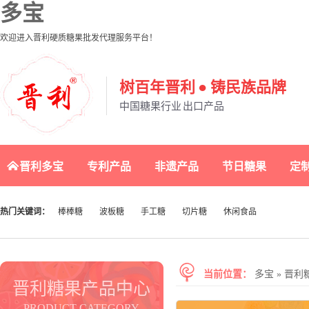
多宝
欢迎进入晋利硬质糖果批发代理服务平台！
树百年晋利 ● 铸民族品牌
中国糖果行业 出口产品
晋利多宝
专利产品
非遗产品
节日糖果
定
热门关键词：
棒棒糖
波板糖
手工糖
切片糖
休闲食品
当前位置：
多宝
»
晋利
晋利糖果产品中心
PRODUCT CATEGORY