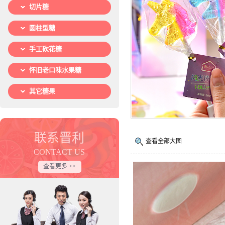
切片糖
圆柱型糖
手工砍花糖
怀旧老口味水果糖
其它糖果
联系晋利
查看全部大图
CONTACT US
查看更多 >>