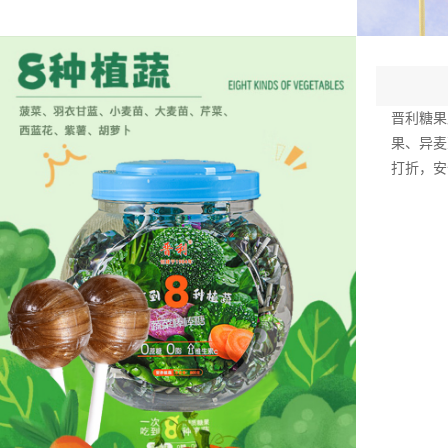
晋利糖果
果、异麦
打折，安