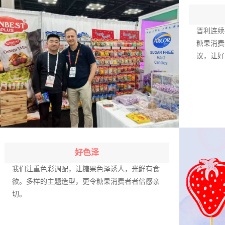
晋利连续
糖果消费
议，让好
好色泽
我们注重色彩调配，让糖果色泽诱人，光鲜有食
欲。多样的主题造型，更令糖果消费者者倍感亲
切。