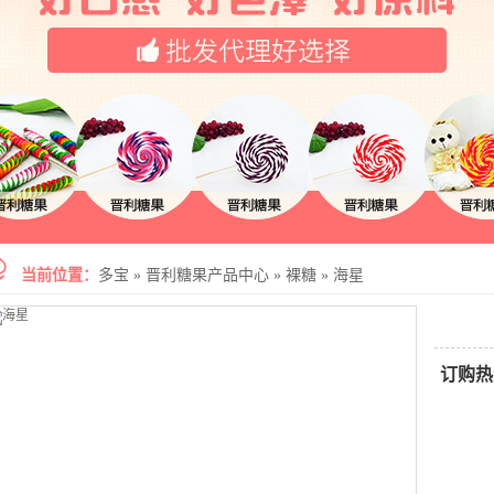
当前位置：
多宝
»
晋利糖果产品中心
»
裸糖
»
海星
订购热